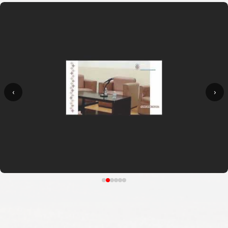
‹
›
CESMECA UNICACH
NovedadesEditoriales RIFREM 2026: Segundo módulo