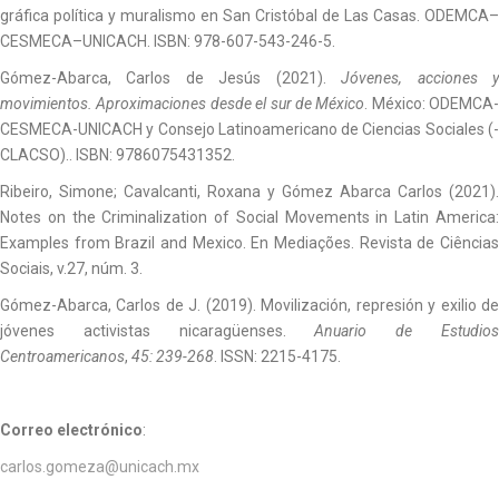
gráfica política y muralismo en San Cristóbal de Las Casas. ODEMCA–
CESMECA–UNICACH. ISBN: 978-607-543-246-5.
Gómez-Abarca, Carlos de Jesús (2021).
Jóvenes, acciones 
movimientos. Aproximaciones desde el sur de México
. México: ODEMCA-
CESMECA-UNICACH y Consejo Latinoamericano de Ciencias Sociales (-
CLACSO).. ISBN: 9786075431352.
Ribeiro, Simone; Cavalcanti, Roxana y Gómez Abarca Carlos (2021).
Notes on the Criminalization of Social Movements in Latin America:
Examples from Brazil and Mexico. En Mediações. Revista de Ciências
Sociais, v.27, núm. 3.
Gómez-Abarca, Carlos de J. (2019). Movilización, represión y exilio de
jóvenes activistas nicaragüenses.
Anuario de Estudio
Centroamericanos
,
45: 239-268
. ISSN: 2215-4175.
Correo electrónico
:
carlos.gomeza@unicach.mx