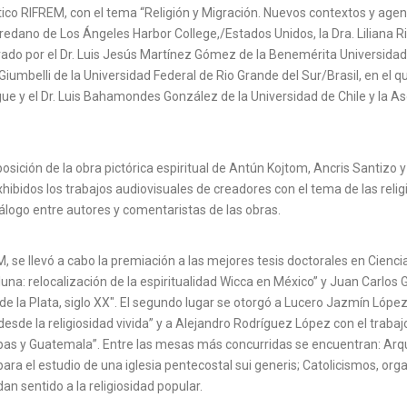
tico RIFREM, con el tema “Religión y Migración. Nuevos contextos y agend
Agredano de Los Ángeles Harbor College,/Estados Unidos, la Dra. Liliana Ri
rado por el Dr. Luis Jesús Martínez Gómez de la Benemérita Universidad 
umbelli de la Universidad Federal de Rio Grande del Sur/Brasil, en el qu
gue y el Dr. Luis Bahamondes González de la Universidad de Chile y la As
posición de la obra pictórica espiritual de Antún Kojtom, Ancris Santiz
xhibidos los trabajos audiovisuales de creadores con el tema de las reli
iálogo entre autores y comentaristas de las obras.
 se llevó a cabo la premiación a las mejores tesis doctorales en Cienc
a luna: relocalización de la espiritualidad Wicca en México” y Juan Carlos
de la Plata, siglo XX". El segundo lugar se otorgó a Lucero Jazmín Lópe
desde la religiosidad vivida” y a Alejandro Rodríguez López con el trabaj
as y Guatemala”. Entre las mesas más concurridas se encuentran: Arquite
a el estudio de una iglesia pentecostal sui generis; Catolicismos, organ
n sentido a la religiosidad popular.