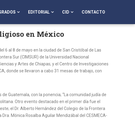
GRADOS
EDITORIAL
CID
CONTACTO
ligioso en México
l 6 al 8 de mayo en la ciudad de San Cristóbal de Las
Frontera Sur (CIMSUR) de la Universidad Nacional
cias y Artes de Chiapas; y el Centro de Investigaciones
CA, donde se llevaron a cabo 31 mesas de trabajo, con
los de Guatemala, con la ponencia; “La comunidad judía de
litana. Otro evento destacado en el primer día fue el
este; el Dr. Alberto Hernández del Colegio de la Frontera
 la Dra. Mónica Rosalba Aguilar Mendizábal del CESMECA-