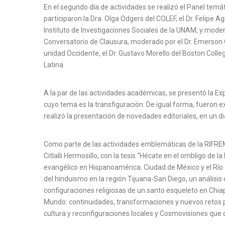
En el segundo día de actividades se realizó el Panel temá
participaron la Dra. Olga Odgers del COLEF, el Dr. Felipe 
Instituto de Investigaciones Sociales de la UNAM, y mode
Conversatorio de Clausura, moderado por el Dr. Emerson Gi
unidad Occidente, el Dr. Gustavo Morello del Boston Colle
Latina.
A la par de las actividades académicas, se presentó la Ex
cuyo tema es la transfiguración. De igual forma, fueron e
realizó la presentación de novedades editoriales, en un d
Como parte de las actividades emblemáticas de la RIFREM,
Citlalli Hermosillo, con la tesis “Hécate en el ombligo de l
evangélico en Hispanoamérica. Ciudad de México y el Río 
del hinduismo en la región Tijuana-San Diego, un análisis 
configuraciones religiosas de un santo esqueleto en Chiap
Mundo: continuidades, transformaciones y nuevos retos par
cultura y reconfiguraciones locales y Cosmovisiones que da