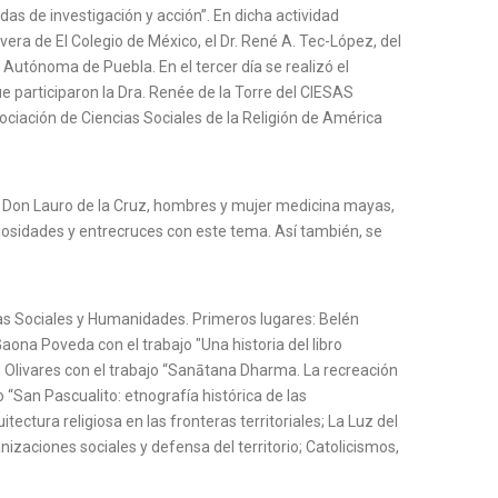
as de investigación y acción”. En dicha actividad
vera de El Colegio de México, el Dr. René A. Tec-López, del
Autónoma de Puebla. En el tercer día se realizó el
e participaron la Dra. Renée de la Torre del CIESAS
ociación de Ciencias Sociales de la Religión de América
o y Don Lauro de la Cruz, hombres y mujer medicina mayas,
giosidades y entrecruces con este tema. Así también, se
ias Sociales y Humanidades. Primeros lugares: Belén
 Gaona Poveda con el trabajo "Una historia del libro
z Olivares con el trabajo “Sanātana Dharma. La recreación
o “San Pascualito: etnografía histórica de las
ctura religiosa en las fronteras territoriales; La Luz del
izaciones sociales y defensa del territorio; Catolicismos,