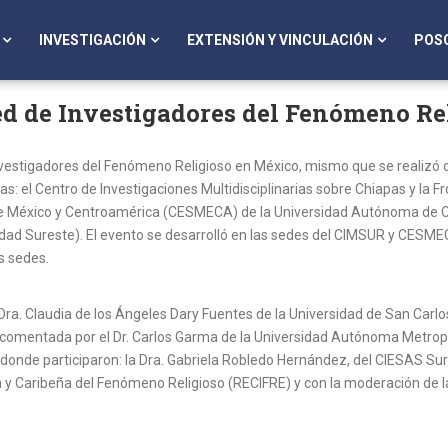
INVESTIGACIÓN
EXTENSIÓN Y VINCULACIÓN
POS
d de Investigadores del Fenómeno Re
estigadores del Fenómeno Religioso en México, mismo que se realizó de
as: el Centro de Investigaciones Multidisciplinarias sobre Chiapas y la 
e México y Centroamérica (CESMECA) de la Universidad Autónoma de Cien
dad Sureste). El evento se desarrolló en las sedes del CIMSUR y CESME
s sedes.
a Dra. Claudia de los Ángeles Dary Fuentes de la Universidad de San Car
 y comentada por el Dr. Carlos Garma de la Universidad Autónoma Metropo
 en donde participaron: la Dra. Gabriela Robledo Hernández, del CIESAS Sur
na y Caribeña del Fenómeno Religioso (RECIFRE) y con la moderación de