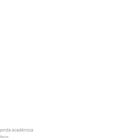
genda académica
deos