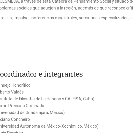
 CESMECA, a través de esta Cátedra de Pensamiento Social y situado des
oblemas sociales que aquejan a la región, además de que reconoce críti
ra ello, impulsa conferencias magistrales, seminarios especializados, c
oordinador e integrantes
nsejo Honorífico
lberto Valdés
nstituto de Filosofía de La Habana y GALFISA, Cuba)
ime Preciado Coronado
niversidad de Guadalajara, México)
ciano Concheiro
niversidad Autónoma de México-Xochimilco, México)